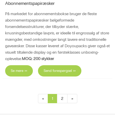
Abonnementspapiræsker
På markedet for abonnementsbokse bruger de fleste
abonnementspapiræsker bølgeformede
forsendelsesstrukturer, der tilbyder stærke,
knusningsbestandige lavpris, er ideelle til engrossalg af store
mængder, med omkostninger langt lavere end traditionelle
gaveæsker. Disse kasser leveret af Doyoupacks giver også et
visuelt tiltalende display og en førsteklasses unboxing-
oplevelse.
MOQ: 200 stykker
Se mere >>
Send forespørgsel >>
«
1
2
»