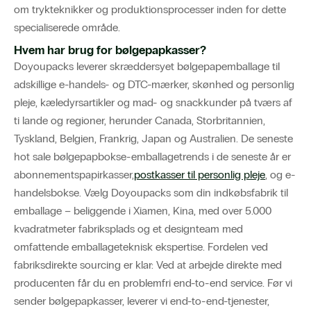
om trykteknikker og produktionsprocesser inden for dette
specialiserede område.
Hvem har brug for bølgepapkasser?
Doyoupacks leverer skræddersyet bølgepapemballage til
adskillige e-handels- og DTC-mærker, skønhed og personlig
pleje, kæledyrsartikler og mad- og snackkunder på tværs af
ti lande og regioner, herunder Canada, Storbritannien,
Tyskland, Belgien, Frankrig, Japan og Australien. De seneste
hot sale bølgepapbokse-emballagetrends i de seneste år er
abonnementspapirkasser,
postkasser til personlig pleje
, og e-
handelsbokse. Vælg Doyoupacks som din indkøbsfabrik til
emballage – beliggende i Xiamen, Kina, med over 5.000
kvadratmeter fabriksplads og et designteam med
omfattende emballageteknisk ekspertise. Fordelen ved
fabriksdirekte sourcing er klar: Ved at arbejde direkte med
producenten får du en problemfri end-to-end service. Før vi
sender bølgepapkasser, leverer vi end-to-end-tjenester,