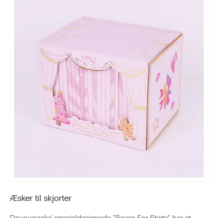
Æsker til skjorter
Doyoupacks' specialdesignede "Boxes For Shirts" har et